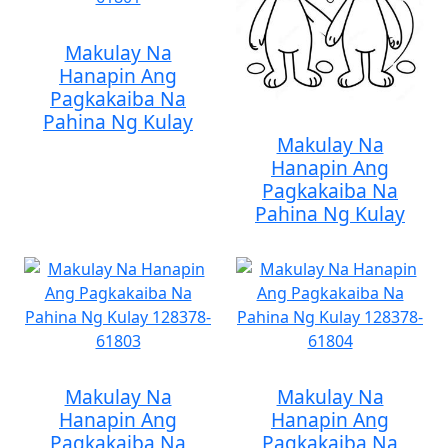
Makulay Na
Hanapin Ang
Pagkakaiba Na
Pahina Ng Kulay
Makulay Na
Hanapin Ang
Pagkakaiba Na
Pahina Ng Kulay
Makulay Na
Makulay Na
Hanapin Ang
Hanapin Ang
Pagkakaiba Na
Pagkakaiba Na