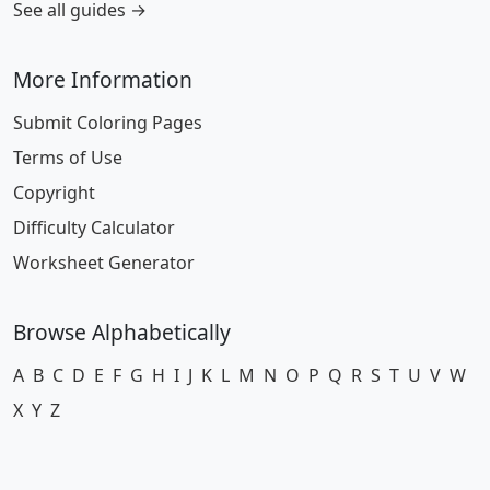
See all guides →
More Information
Submit Coloring Pages
Terms of Use
Copyright
Difficulty Calculator
Worksheet Generator
Browse Alphabetically
A
B
C
D
E
F
G
H
I
J
K
L
M
N
O
P
Q
R
S
T
U
V
W
X
Y
Z