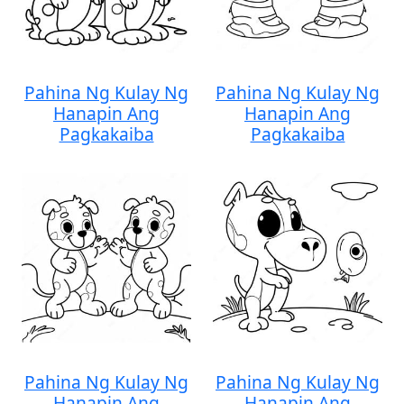
Pahina Ng Kulay Ng
Pahina Ng Kulay Ng
Hanapin Ang
Hanapin Ang
Pagkakaiba
Pagkakaiba
Pahina Ng Kulay Ng
Pahina Ng Kulay Ng
Hanapin Ang
Hanapin Ang