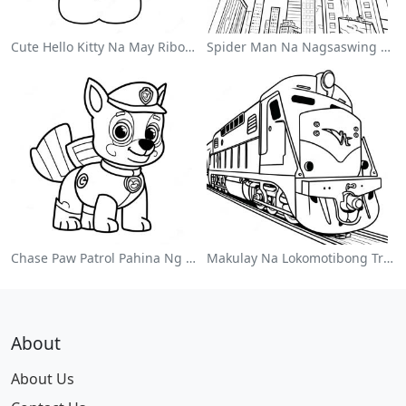
Cute Hello Kitty Na May Ribon Na Pahina Ng Kulay
Spider Man Na Nagsaswing Sa Lungsod Na Pahina Ng Kulay
Chase Paw Patrol Pahina Ng Kulay
Makulay Na Lokomotibong Tren Na Pahina Ng Kulay
About
About Us