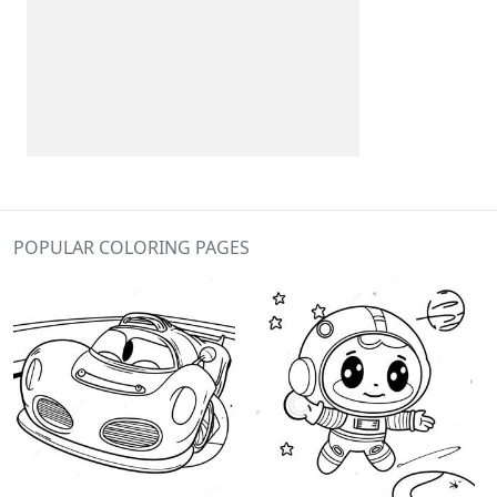
POPULAR COLORING PAGES