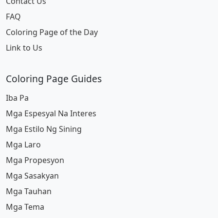
Contact Us
FAQ
Coloring Page of the Day
Link to Us
Coloring Page Guides
Iba Pa
Mga Espesyal Na Interes
Mga Estilo Ng Sining
Mga Laro
Mga Propesyon
Mga Sasakyan
Mga Tauhan
Mga Tema