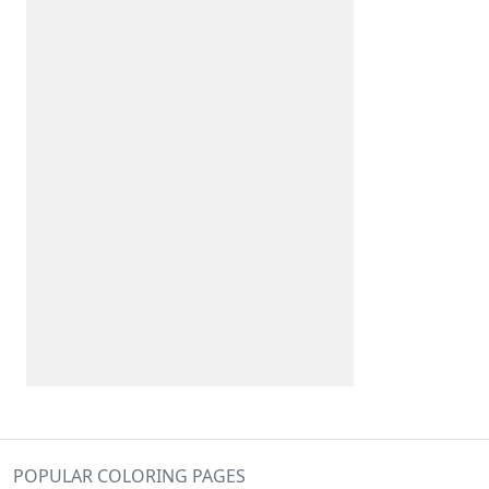
POPULAR COLORING PAGES