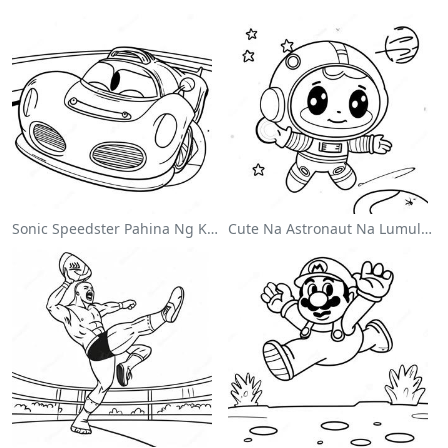
Sonic Speedster Pahina Ng Kulay
Cute Na Astronaut Na Lumulutang Sa Kalawakan Na Pahina Ng Kulay