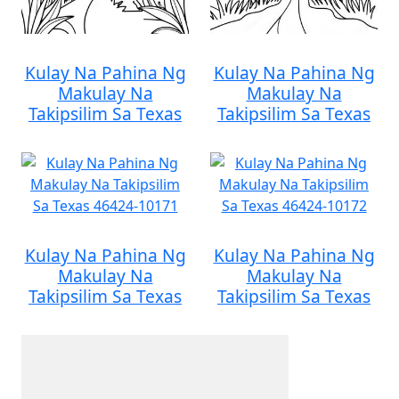
Kulay Na Pahina Ng
Kulay Na Pahina Ng
Makulay Na
Makulay Na
Takipsilim Sa Texas
Takipsilim Sa Texas
Kulay Na Pahina Ng
Kulay Na Pahina Ng
Makulay Na
Makulay Na
Takipsilim Sa Texas
Takipsilim Sa Texas