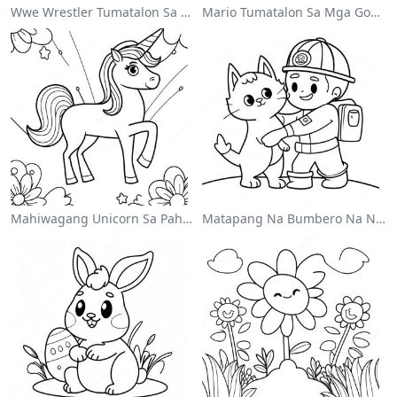
Wwe Wrestler Tumatalon Sa Kalaban Pahina Ng Kulay
Mario Tumatalon Sa Mga Goomba Pahina Ng Kulay
Mahiwagang Unicorn Sa Pahina Ng Kulay Ng Bahaghari
Matapang Na Bumbero Na Nagliligtas Ng Pusa Na Pahina Ng Kulay