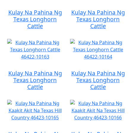
Kulay Na Pahina Ng
Kulay Na Pahina Ng
Texas Longhorn
Texas Longhorn
Cattle
Cattle
Kulay Na Pahina Ng
Kulay Na Pahina Ng
Texas Longhorn
Texas Longhorn
Cattle
Cattle