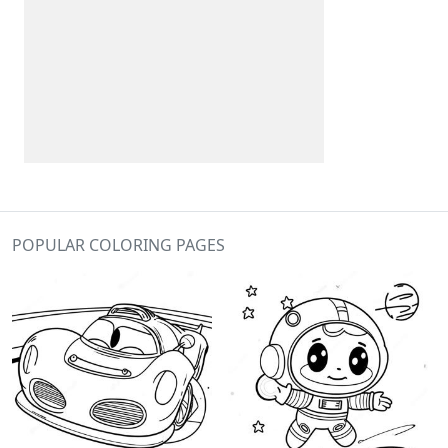
POPULAR COLORING PAGES