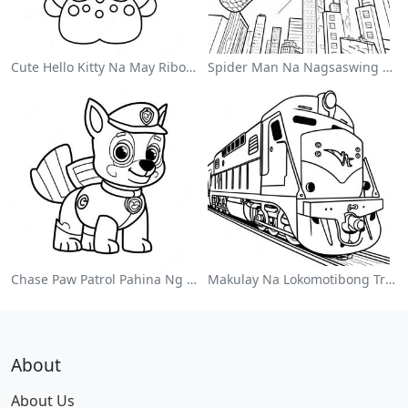
Cute Hello Kitty Na May Ribon Na Pahina Ng Kulay
Spider Man Na Nagsaswing Sa Lungsod Na Pahina Ng Kulay
Chase Paw Patrol Pahina Ng Kulay
Makulay Na Lokomotibong Tren Na Pahina Ng Kulay
About
About Us