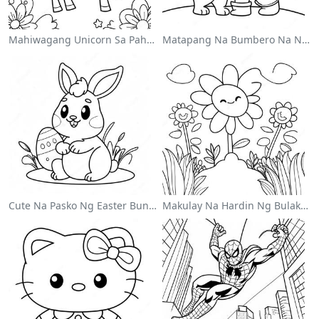
Mahiwagang Unicorn Sa Pahina Ng Kulay Ng Bahaghari
Matapang Na Bumbero Na Nagliligtas Ng Pusa Na Pahina Ng Kulay
Cute Na Pasko Ng Easter Bunny Sa Pahina Ng Kulay
Makulay Na Hardin Ng Bulaklak Sa Pahina Ng Kulay