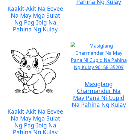
Pahina Ng Kulay
Kaakit-Akit Na Eevee
Na May Mga Sulat
Ng Pag-Ibig Na
Pahina Ng Kulay
Masiglang
Charmander Na
May Pana Ni Cupid
Na Pahina Ng Kulay
Kaakit-Akit Na Eevee
Na May Mga Sulat
Ng Pag-Ibig Na
Pahina Ng Kulay