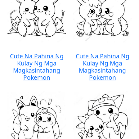
Cute Na Pahina Ng
Cute Na Pahina Ng
Kulay Ng Mga
Kulay Ng Mga
Magkasintahang
Magkasintahang
Pokemon
Pokemon