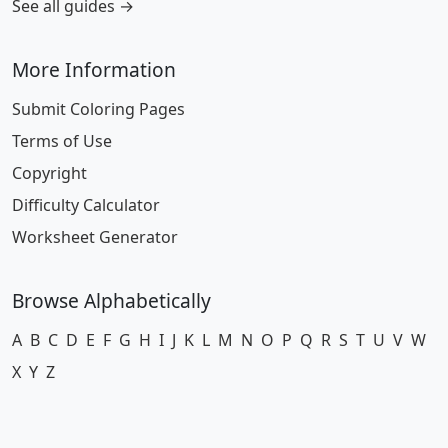
See all guides →
More Information
Submit Coloring Pages
Terms of Use
Copyright
Difficulty Calculator
Worksheet Generator
Browse Alphabetically
A
B
C
D
E
F
G
H
I
J
K
L
M
N
O
P
Q
R
S
T
U
V
W
X
Y
Z