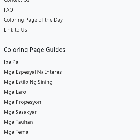
FAQ
Coloring Page of the Day
Link to Us
Coloring Page Guides
Iba Pa
Mga Espesyal Na Interes
Mga Estilo Ng Sining
Mga Laro
Mga Propesyon
Mga Sasakyan
Mga Tauhan
Mga Tema