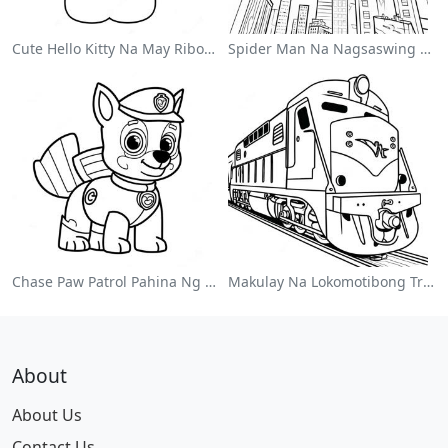
Cute Hello Kitty Na May Ribon Na Pahina Ng Kulay
Spider Man Na Nagsaswing Sa Lungsod Na Pahina Ng Kulay
Chase Paw Patrol Pahina Ng Kulay
Makulay Na Lokomotibong Tren Na Pahina Ng Kulay
About
About Us
Contact Us