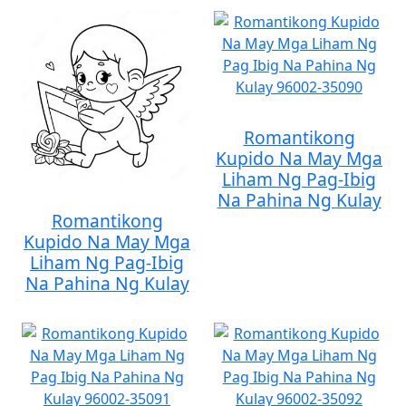
Romantikong
Kupido Na May Mga
Liham Ng Pag-Ibig
Na Pahina Ng Kulay
Romantikong
Kupido Na May Mga
Liham Ng Pag-Ibig
Na Pahina Ng Kulay