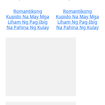
Romantikong
Romantikong
Kupido Na May Mga
Kupido Na May Mga
Liham Ng Pag-Ibig
Liham Ng Pag-Ibig
Na Pahina Ng Kulay
Na Pahina Ng Kulay