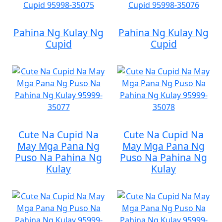
Pahina Ng Kulay Ng
Pahina Ng Kulay Ng
Cupid
Cupid
Cute Na Cupid Na
Cute Na Cupid Na
May Mga Pana Ng
May Mga Pana Ng
Puso Na Pahina Ng
Puso Na Pahina Ng
Kulay
Kulay