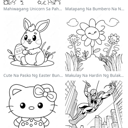
Mahiwagang Unicorn Sa Pahina Ng Kulay Ng Bahaghari
Matapang Na Bumbero Na Nagliligtas Ng Pusa Na Pahina Ng Kulay
Cute Na Pasko Ng Easter Bunny Sa Pahina Ng Kulay
Makulay Na Hardin Ng Bulaklak Sa Pahina Ng Kulay