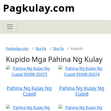
Pagkulay.com
Pagkulay.com
Iba Pa
Iba Pa
Kupido
Kupido Mga Pahina Ng Kulay
Pahina Ng Kulay Ng
Pahina Ng Kulay Ng
Cupid
Cupid