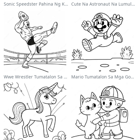
Sonic Speedster Pahina Ng Kulay
Cute Na Astronaut Na Lumulutang Sa Kalawakan Na Pahina Ng Kulay
Wwe Wrestler Tumatalon Sa Kalaban Pahina Ng Kulay
Mario Tumatalon Sa Mga Goomba Pahina Ng Kulay