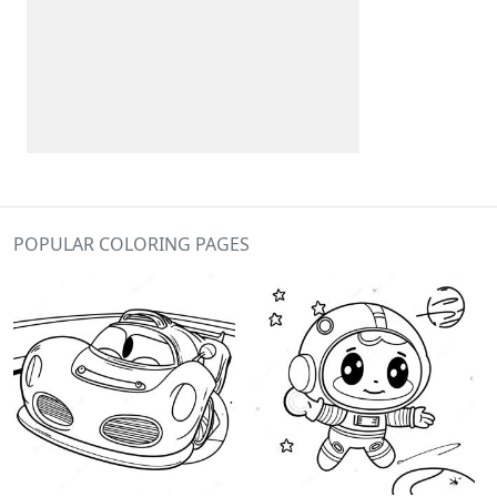
POPULAR COLORING PAGES