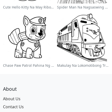
Cute Hello Kitty Na May Ribon Na Pahina Ng Kulay
Spider Man Na Nagsaswing Sa Lungsod Na Pahina Ng Kulay
Chase Paw Patrol Pahina Ng Kulay
Makulay Na Lokomotibong Tren Na Pahina Ng Kulay
About
About Us
Contact Us