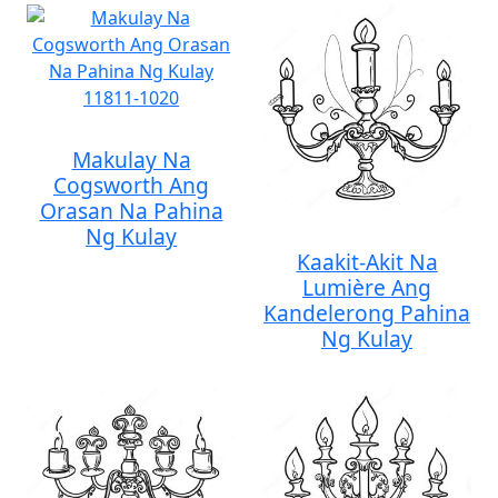
Makulay Na
Cogsworth Ang
Orasan Na Pahina
Ng Kulay
Kaakit-Akit Na
Lumière Ang
Kandelerong Pahina
Ng Kulay