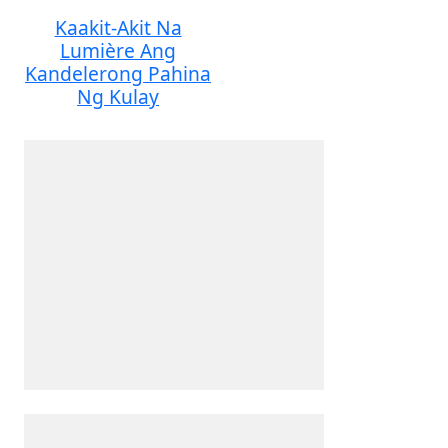
Kaakit-Akit Na
Lumière Ang
Kandelerong Pahina
Ng Kulay