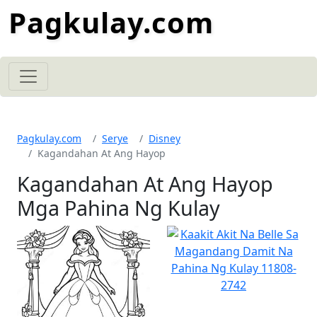
Pagkulay.com
Pagkulay.com
Serye
Disney
Kagandahan At Ang Hayop
Kagandahan At Ang Hayop
Mga Pahina Ng Kulay