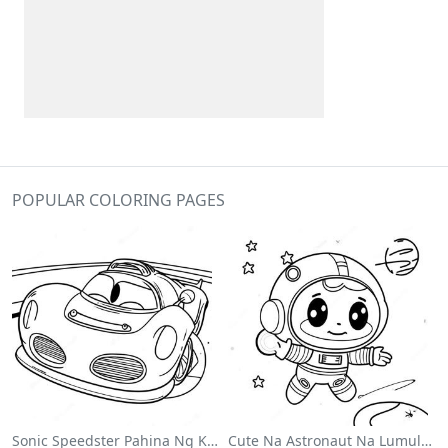
POPULAR COLORING PAGES
Sonic Speedster Pahina Ng Kulay
Cute Na Astronaut Na Lumulutang Sa Kalawakan Na Pahina Ng Kulay