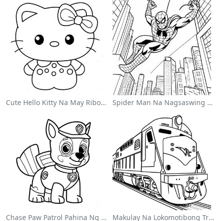
Cute Hello Kitty Na May Ribon Na Pahina Ng Kulay
Spider Man Na Nagsaswing Sa Lungsod Na Pahina Ng Kulay
Chase Paw Patrol Pahina Ng Kulay
Makulay Na Lokomotibong Tren Na Pahina Ng Kulay