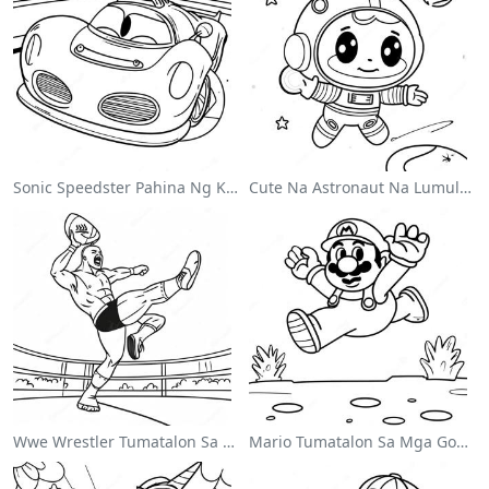
Sonic Speedster Pahina Ng Kulay
Cute Na Astronaut Na Lumulutang Sa Kalawakan Na Pahina Ng Kulay
Wwe Wrestler Tumatalon Sa Kalaban Pahina Ng Kulay
Mario Tumatalon Sa Mga Goomba Pahina Ng Kulay