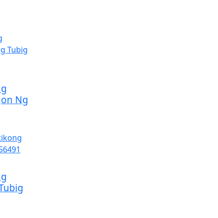
Ng
gon Ng
Ng
Tubig