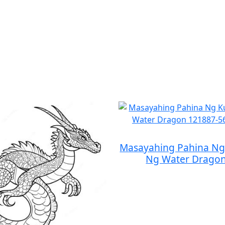
Masayahing Pahina Ng
Ng Water Drago