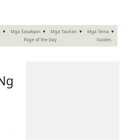
▾
▾
▾
▾
n
Mga Sasakyan
Mga Tauhan
Mga Tema
Page of the Day
Guides
 Ng