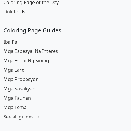
Coloring Page of the Day
Link to Us
Coloring Page Guides
Iba Pa
Mga Espesyal Na Interes
Mga Estilo Ng Sining
Mga Laro
Mga Propesyon
Mga Sasakyan
Mga Tauhan
Mga Tema
See all guides →