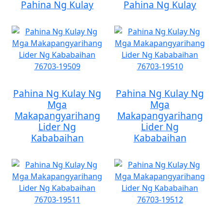
Pahina Ng Kulay
Pahina Ng Kulay
Pahina Ng Kulay Ng
Pahina Ng Kulay Ng
Mga
Mga
Makapangyarihang
Makapangyarihang
Lider Ng
Lider Ng
Kababaihan
Kababaihan