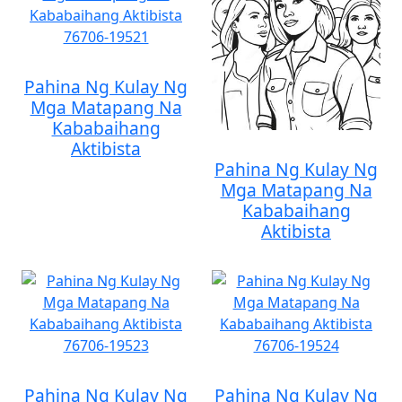
Pahina Ng Kulay Ng
Mga Matapang Na
Kababaihang
Aktibista
Pahina Ng Kulay Ng
Mga Matapang Na
Kababaihang
Aktibista
Pahina Ng Kulay Ng
Pahina Ng Kulay Ng