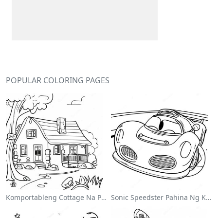
POPULAR COLORING PAGES
Komportableng Cottage Na Pahina Ng Kulay
Sonic Speedster Pahina Ng Kulay