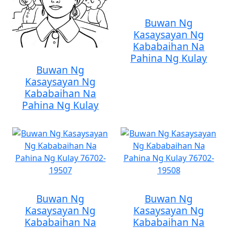
Buwan Ng
Kasaysayan Ng
Kababaihan Na
Pahina Ng Kulay
Buwan Ng
Kasaysayan Ng
Kababaihan Na
Pahina Ng Kulay
Buwan Ng
Buwan Ng
Kasaysayan Ng
Kasaysayan Ng
Kababaihan Na
Kababaihan Na