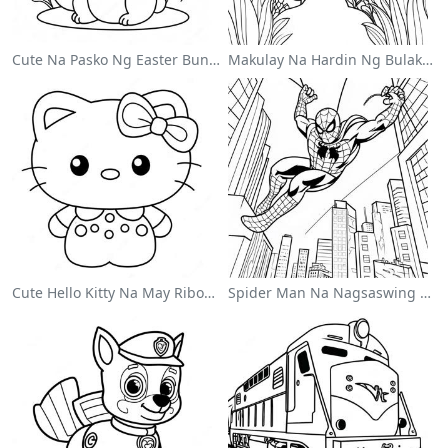
Cute Na Pasko Ng Easter Bunny Sa Pahina Ng Kulay
Makulay Na Hardin Ng Bulaklak Sa Pahina Ng Kulay
Cute Hello Kitty Na May Ribon Na Pahina Ng Kulay
Spider Man Na Nagsaswing Sa Lungsod Na Pahina Ng Kulay