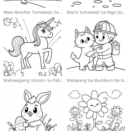
Wwe Wrestler Tumatalon Sa Kalaban Pahina Ng Kulay
Mario Tumatalon Sa Mga Goomba Pahina Ng Kulay
Mahiwagang Unicorn Sa Pahina Ng Kulay Ng Bahaghari
Matapang Na Bumbero Na Nagliligtas Ng Pusa Na Pahina Ng Kulay