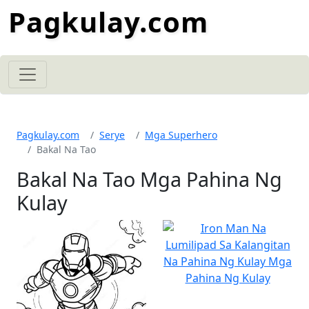
Pagkulay.com
Pagkulay.com
Serye
Mga Superhero
Bakal Na Tao
Bakal Na Tao Mga Pahina Ng
Kulay