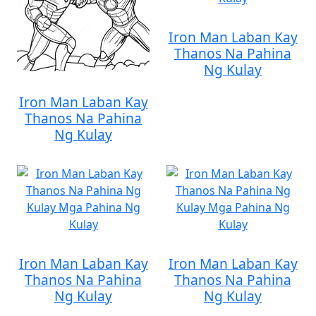
Iron Man Laban Kay
Thanos Na Pahina
Ng Kulay
Iron Man Laban Kay
Thanos Na Pahina
Ng Kulay
Iron Man Laban Kay
Iron Man Laban Kay
Thanos Na Pahina
Thanos Na Pahina
Ng Kulay
Ng Kulay